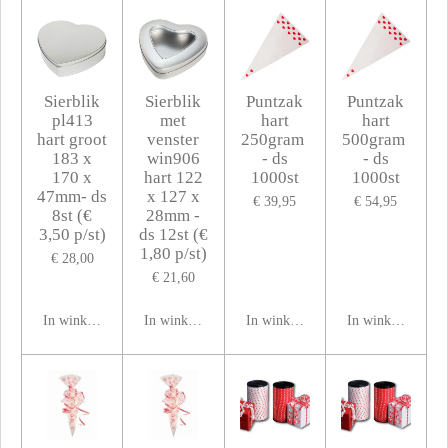
Sierblik
Sierblik
Puntzak
Puntzak
pl413
met
hart
hart
hart groot
venster
250gram
500gram
183 x
win906
- ds
- ds
170 x
hart 122
1000st
1000st
47mm- ds
x 127 x
€ 39,95
€ 54,95
8st (€
28mm -
3,50 p/st)
ds 12st (€
1,80 p/st)
€ 28,00
€ 21,60
In winkelwagen
In winkelwagen
In winkelwagen
In winkelwagen