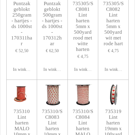
Puntzak
Puntzak
735305/S
735305/S
geblokt
geblokt
C8081
C8082
250gram
500gram
Lint
Lint
- hartjes -
- hartjes -
harten
harten
ds 1000st
ds 1000st
5mm x
5mm x
-
-
500yard
500yard
170311ha
170312h
rood met
wit met
r
ar
witte
rode hart
harten
€ 52,50
€ 62,50
€ 4,75
€ 4,75
In winkelwagen
In winkelwagen
In winkelwagen
In winkelwagen
735310
735310/S
735310/S
735319
Lint
C8083
C8084
Lint
harten
Lint
Lint
harten
MALO
harten
harten
19mm x
10mm x
10mm x
MALO
100yard