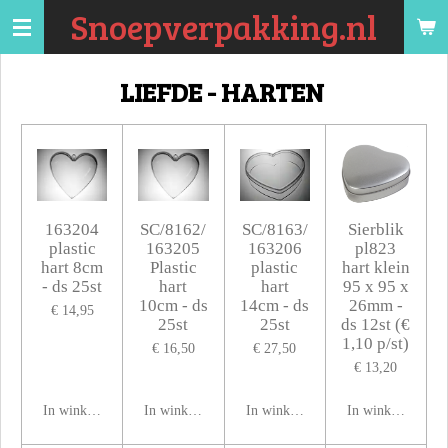
Snoepverpakking.nl
Ga
direct
naar
LIEFDE - HARTEN
de
hoofdinhoud
163204
SC/8162/
SC/8163/
Sierblik
plastic
163205
163206
pl823
hart 8cm
Plastic
plastic
hart klein
- ds 25st
hart
hart
95 x 95 x
10cm - ds
14cm - ds
26mm -
€ 14,95
25st
25st
ds 12st (€
1,10 p/st)
€ 16,50
€ 27,50
€ 13,20
In winkelwagen
In winkelwagen
In winkelwagen
In winkelwagen