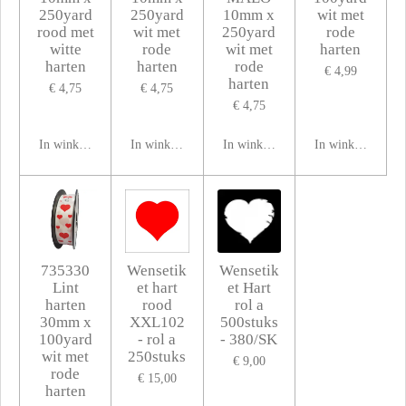
250yard
250yard
10mm x
wit met
rood met
wit met
250yard
rode
witte
rode
wit met
harten
harten
harten
rode
€ 4,99
harten
€ 4,75
€ 4,75
€ 4,75
In winkelwagen
In winkelwagen
In winkelwagen
In winkelwagen
735330
Wensetik
Wensetik
Lint
et hart
et Hart
harten
rood
rol a
30mm x
XXL102
500stuks
100yard
- rol a
- 380/SK
wit met
250stuks
€ 9,00
rode
€ 15,00
harten