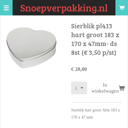
Snoepverpakking.nl
Ga
direct
naar
Sierblik pl413
de
hart groot 183 x
hoofdinhoud
170 x 47mm- ds
8st (€ 3,50 p/st)
€ 28,00
In
winkelwagen
Sierblik hart groot Afm 183 x
170 x 47 mm