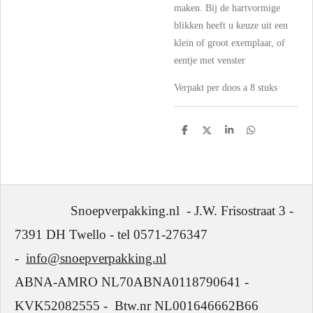
maken. Bij de hartvormige
blikken heeft u keuze uit een
klein of groot exemplaar, of
eentje met venster
Verpakt per doos a 8 stuks
D
D
S
D
e
e
h
e
l
e
a
l
e
l
r
e
n
e
n
Snoepverpakking.nl - J.W. Frisostraat 3 -
7391 DH Twello - tel 0571-276347
-
info@snoepverpakking.nl
ABNA-AMRO NL70ABNA0118790641 -
KVK52082555 - Btw.nr NL001646662B66