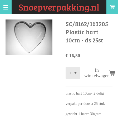
Snoepverpakking.nl
Ga
direct
naar
SC/8162/163205
de
Plastic hart
hoofdinhoud
10cm - ds 25st
€ 16,50
In
winkelwagen
plastic hart 10cm- 2 delig
verpakt per doos a 25 stuk
gewicht 1 hart= 30gram