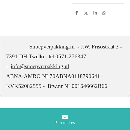
D
D
S
D
e
e
h
e
l
e
a
l
e
l
r
e
n
e
n
Snoepverpakking.nl - J.W. Frisostraat 3 -
7391 DH Twello - tel 0571-276347
-
info@snoepverpakking.nl
ABNA-AMRO NL70ABNA0118790641 -
KVK52082555 - Btw.nr NL001646662B66
E-mailadres