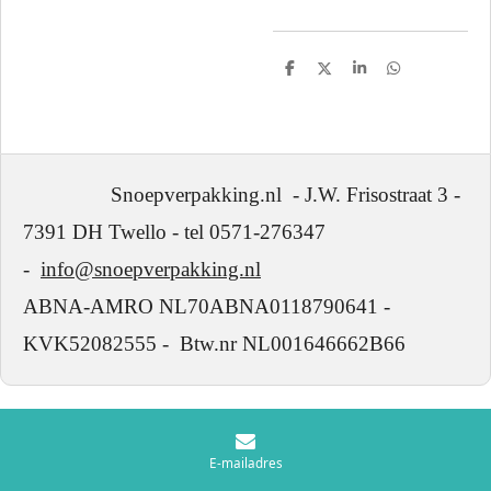
D
D
S
D
e
e
h
e
l
e
a
l
e
l
r
e
n
e
n
Snoepverpakking.nl - J.W. Frisostraat 3 -
7391 DH Twello - tel 0571-276347
-
info@snoepverpakking.nl
ABNA-AMRO NL70ABNA0118790641 -
KVK52082555 - Btw.nr NL001646662B66
E-mailadres