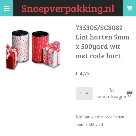
Snoepverpakking.nl
Ga
direct
naar
735305/SC8082
de
Lint harten 5mm
hoofdinhoud
x 500yard wit
met rode hart
€ 4,75
In
winkelwagen
Krullint wit met rode harten
5mm x 500yard