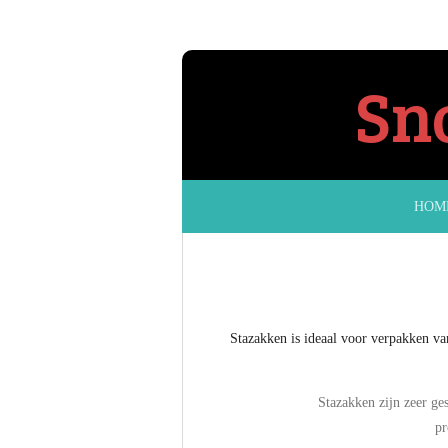
Ga
direct
naar
Sn
de
hoofdinhoud
HOM
Stazakken is ideaal voor verpakken va
Stazakken zijn zeer ge
pr