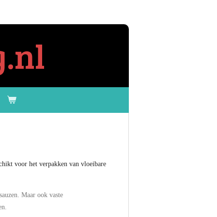
.nl
chikt voor het verpakken van vloeibare
 sauzen. Maar ook vaste
en.