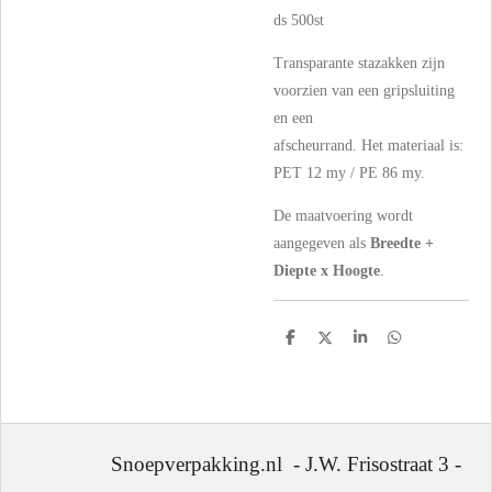
ds 500st
Transparante stazakken zijn
voorzien van een gripsluiting
en een
afscheurrand. Het materiaal is:
PET 12 my / PE 86 my.
De maatvoering wordt
aangegeven als
Breedte +
Diepte x Hoogte
.
D
D
S
D
e
e
h
e
l
e
a
l
e
l
r
e
n
e
n
Snoepverpakking.nl - J.W. Frisostraat 3 -