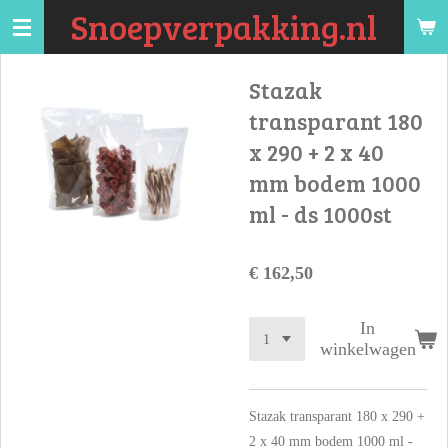
Snoepverpakking.nl
Ga
direct
naar
Stazak
de
transparant 180
hoofdinhoud
x 290 + 2 x 40
mm bodem 1000
ml - ds 1000st
€ 162,50
In
winkelwagen
Stazak transparant 180 x 290 +
2 x 40 mm bodem 1000 ml -