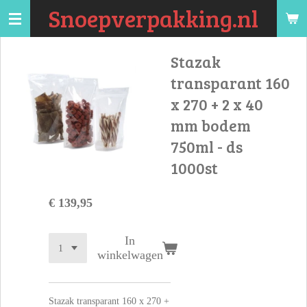
Snoepverpakking.nl
Ga
direct
naar
Stazak
de
transparant 160
hoofdinhoud
x 270 + 2 x 40
mm bodem
750ml - ds
1000st
€ 139,95
In
winkelwagen
Stazak transparant 160 x 270 +