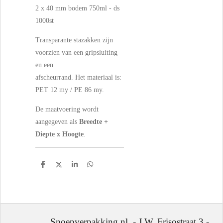
2 x 40 mm bodem 750ml - ds
1000st
Transparante stazakken zijn
voorzien van een gripsluiting
en een
afscheurrand. Het materiaal is:
PET 12 my / PE 86 my.
De maatvoering wordt
aangegeven als
Breedte +
Diepte x Hoogte
.
D
D
S
D
e
e
h
e
l
e
a
l
e
l
r
e
n
e
n
Snoepverpakking.nl - J.W. Frisostraat 3 -