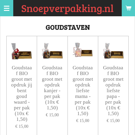
Snoepverpakking.nl
Ga
direct
naar
GOUDSTAVEN
de
hoofdinhoud
Goudstaa
Goudstaa
Goudstaa
Goudstaa
f BIO
f BIO
f BIO
f BIO
groot met
groot met
groot met
groot met
opdruk jij
opdruk
opdruk
opdruk
bent
kanjer -
liefste
liefste
goud
per pak
mama -
papa -
waard -
(10x €
per pak
per pak
per pak
1,50)
(10x €
(10x €
(10x €
1,50)
1,50)
€ 15,00
1,50)
€ 15,00
€ 15,00
€ 15,00