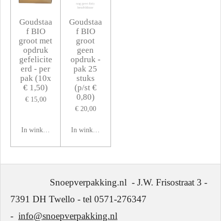
Goudstaa
Goudstaa
f BIO
f BIO
groot met
groot
opdruk
geen
gefelicite
opdruk -
erd - per
pak 25
pak (10x
stuks
€ 1,50)
(p/st €
0,80)
€ 15,00
€ 20,00
In winkelwagen
In winkelwagen
Snoepverpakking.nl - J.W. Frisostraat 3 -
7391 DH Twello - tel 0571-276347
-
info@snoepverpakking.nl