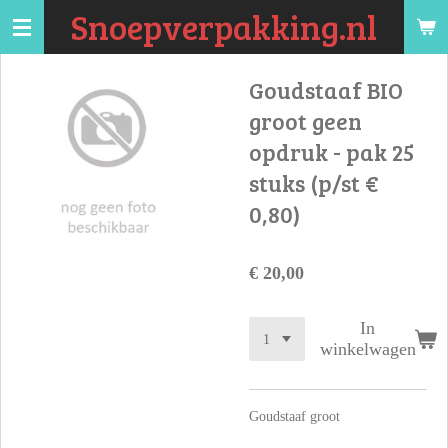
Snoepverpakking.nl
Ga
direct
naar
Goudstaaf BIO
de
groot geen
hoofdinhoud
opdruk - pak 25
stuks (p/st €
0,80)
€ 20,00
In
winkelwagen
Goudstaaf groot