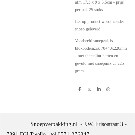
afm 17,3 x 9 x 5,5cm - prijs
per pak 25 stuks
Let op product wordt zonder
snoep geleverd.
Voorbeeld snoepzak is
blokbodemzak
70+40x220mm
- met themalint harten en
gevuld met snoepmix ca 225
gram
D
D
S
D
e
e
h
e
l
e
a
l
e
l
r
e
n
e
n
Snoepverpakking.nl - J.W. Frisostraat 3 -
7391 DH Twello - tel 0571-276347