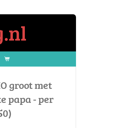
.nl
O groot met
te papa - per
50)