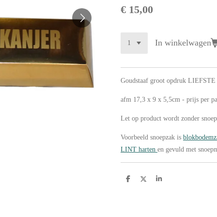
€ 15,00
In winkelwagen
Goudstaaf groot opdruk LIEFST
afm 17,3 x 9 x 5,5cm - prijs per 
Let op product wordt zonder snoep
Voorbeeld snoepzak is
blokbodem
LINT harten
en gevuld met snoep
D
D
S
e
e
h
l
e
a
e
l
r
n
e