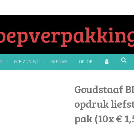
oepverpakking
E
WIE ZIJN WIJ
NIEUWS
OP=OP
Goudstaaf BI
opdruk liefs
pak (10x € 1,