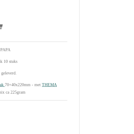
E PAPA
pak 10 stuks
 geleverd.
zak
70+40x220mm - met
THEMA
mix ca 225gram