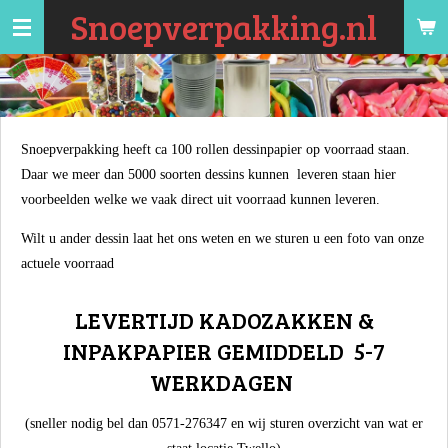
Snoepverpakking.nl
Ga
direct
naar
de
hoofdinhoud
Snoepverpakking heeft ca 100 rollen dessinpapier op voorraad staan.
Daar we meer dan 5000 soorten dessins kunnen leveren staan hier
voorbeelden welke we vaak direct uit voorraad kunnen leveren.
Wilt u ander dessin laat het ons weten en we sturen u een foto van onze
actuele voorraad
LEVERTIJD KADOZAKKEN &
INPAKPAPIER GEMIDDELD 5-7
WERKDAGEN
(sneller nodig bel dan 0571-276347 en wij sturen overzicht van wat er