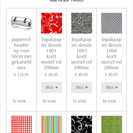
staat locatie Twello)
papierrol
Inpakpap
Inpakpap
Inpakpap
houder
ier dessin
ier dessin
ier dessin
op voet
1001
1003
1004
50cm met
kraft
kraft
kraft
gekarteld
motief rol
motief rol
motief rol
mes
200mtr
200mtr
200mtr
€ 124,95
€ 49,95
€ 49,95
€ 49,95
In winkelwagen
In winkelwagen
In winkelwagen
In winkelwagen