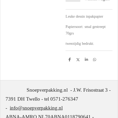
Leuke dessin inpakpapier
Papiersoort: smal gestreept
70grs
tweezijdig bedrukt.
D
D
S
D
e
e
h
e
l
e
a
l
e
l
r
e
n
e
n
Snoepverpakking.nl - J.W. Frisostraat 3 -
7391 DH Twello - tel 0571-276347
-
info@snoepverpakking.nl
ABNA-AMRO NL70ABNA0118790641 -