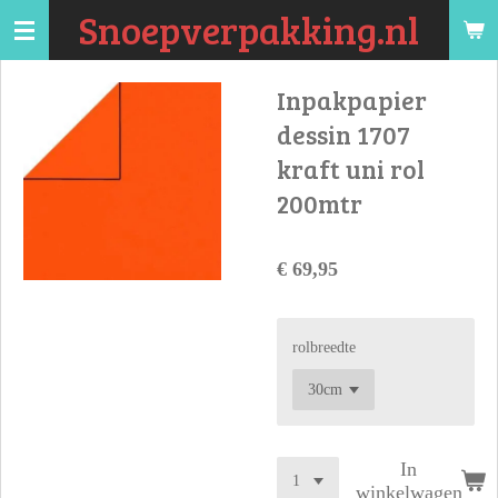
Snoepverpakking.nl
Ga
direct
naar
Inpakpapier
de
dessin 1707
hoofdinhoud
kraft uni rol
200mtr
€ 69,95
rolbreedte
In
winkelwagen