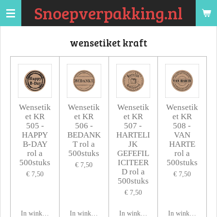
Snoepverpakking.nl
Ga
direct
naar
wensetiket kraft
de
hoofdinhoud
Wensetik
Wensetik
Wensetik
Wensetik
et KR
et KR
et KR
et KR
505 -
506 -
507 -
508 -
HAPPY
BEDANK
HARTELI
VAN
B-DAY
T rol a
JK
HARTE
rol a
500stuks
GEFEFIL
rol a
500stuks
ICITEER
500stuks
€ 7,50
D rol a
€ 7,50
€ 7,50
500stuks
€ 7,50
In winkelwagen
In winkelwagen
In winkelwagen
In winkelwagen