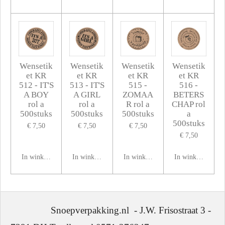
Wensetik
Wensetik
Wensetik
Wensetik
et KR
et KR
et KR
et KR
512 - IT'S
513 - IT'S
515 -
516 -
A BOY
A GIRL
ZOMAA
BETERS
rol a
rol a
R rol a
CHAP rol
500stuks
500stuks
500stuks
a
500stuks
€ 7,50
€ 7,50
€ 7,50
€ 7,50
In winkelwagen
In winkelwagen
In winkelwagen
In winkelwagen
Snoepverpakking.nl - J.W. Frisostraat 3 -