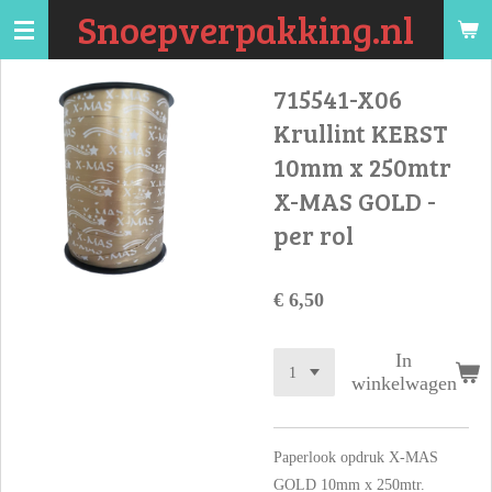
Snoepverpakking.nl
Ga
direct
naar
715541-X06
de
Krullint KERST
hoofdinhoud
10mm x 250mtr
X-MAS GOLD -
per rol
€ 6,50
In
winkelwagen
Paperlook opdruk X-MAS
GOLD 10mm x 250mtr.