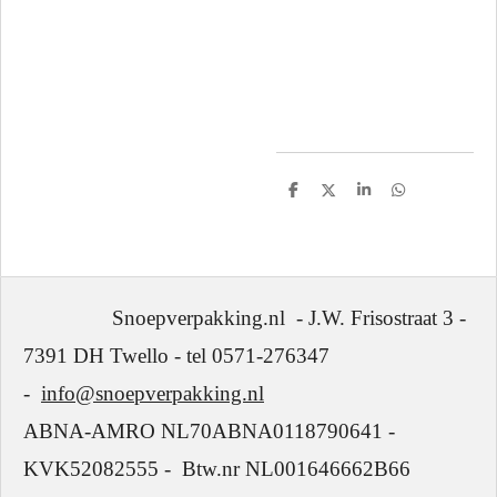
D
D
S
D
e
e
h
e
l
e
a
l
e
l
r
e
n
e
n
Snoepverpakking.nl - J.W. Frisostraat 3 -
7391 DH Twello - tel 0571-276347
-
info@snoepverpakking.nl
ABNA-AMRO NL70ABNA0118790641 -
KVK52082555 - Btw.nr NL001646662B66