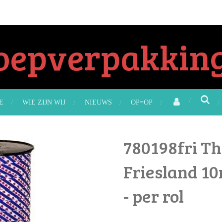
oepverpakking
E
WIE ZIJN WIJ
NIEUWS
OP=OP
780198fri T
Friesland 1
- per rol