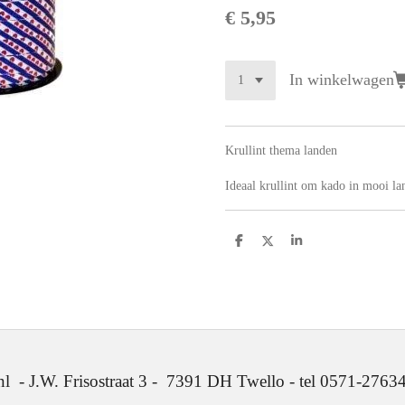
€ 5,95
In winkelwagen
Krullint thema landen
Ideaal krullint om kado in mooi la
D
D
S
e
e
h
l
e
a
e
l
r
n
e
. Frisostraat 3 - 7391 DH Twello - tel 0571-2763