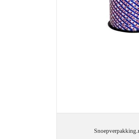
Snoepverpakking.nl - J.W