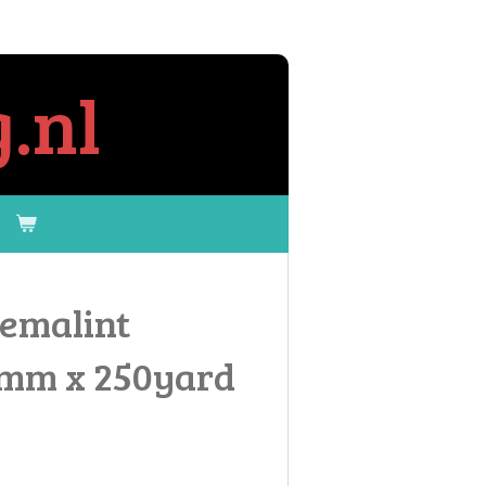
.nl
hemalint
0mm x 250yard