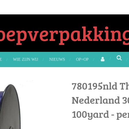
oepverpakking
E
WIE ZIJN WIJ
NIEUWS
OP=OP
780195nld T
Nederland 
100yard - per