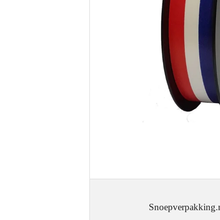
Snoepverpakking.nl - J.W