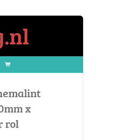
.nl
hemalint
30mm x
 rol