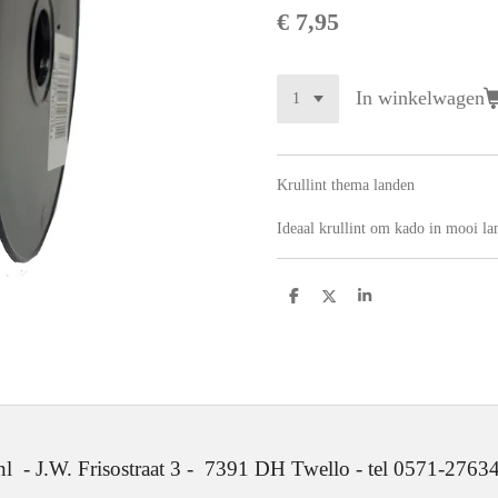
€ 7,95
In winkelwagen
Krullint thema landen
Ideaal krullint om kado in mooi la
D
D
S
e
e
h
l
e
a
e
l
r
n
e
. Frisostraat 3 - 7391 DH Twello - tel 0571-2763