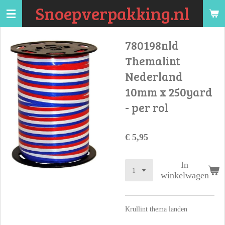
Snoepverpakking.nl
Ga
direct
naar
780198nld
de
Themalint
hoofdinhoud
Nederland
10mm x 250yard
- per rol
€ 5,95
In
winkelwagen
Krullint thema landen