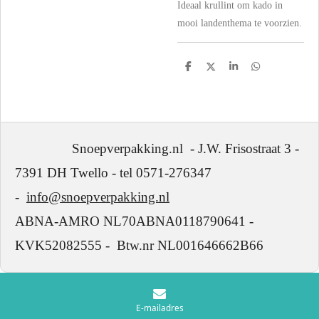
Ideaal krullint om kado in
mooi landenthema te voorzien.
D
D
S
D
e
e
h
e
l
e
a
l
e
l
r
e
n
e
n
Snoepverpakking.nl - J.W. Frisostraat 3 -
7391 DH Twello - tel 0571-276347
-
info@snoepverpakking.nl
ABNA-AMRO NL70ABNA0118790641 -
KVK52082555 - Btw.nr NL001646662B66
E-mailadres