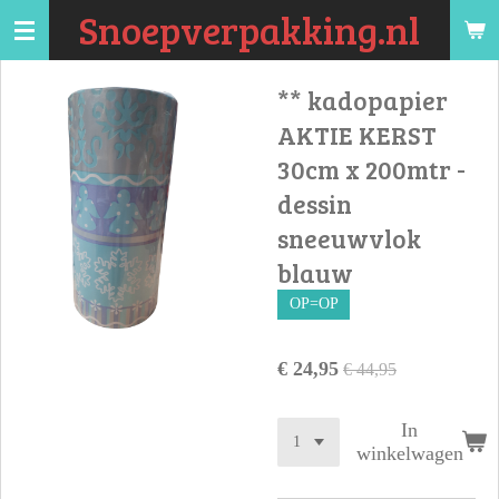
Snoepverpakking.nl
Ga
direct
naar
** kadopapier
de
AKTIE KERST
hoofdinhoud
30cm x 200mtr -
dessin
sneeuwvlok
blauw
OP=OP
€ 24,95
€ 44,95
In
winkelwagen