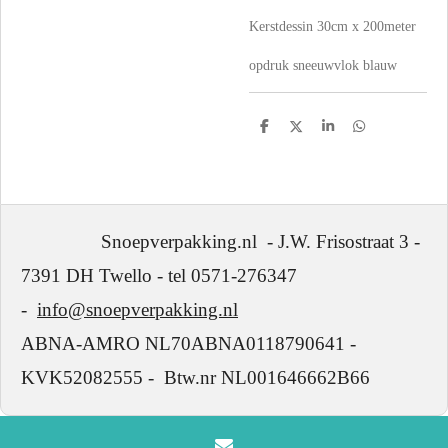
Kerstdessin 30cm x 200meter
opdruk sneeuwvlok blauw
D
D
S
D
e
e
h
e
l
e
a
l
e
l
r
e
n
e
n
Snoepverpakking.nl - J.W. Frisostraat 3 -
7391 DH Twello - tel 0571-276347
-
info@snoepverpakking.nl
ABNA-AMRO NL70ABNA0118790641 -
KVK52082555 - Btw.nr NL001646662B66