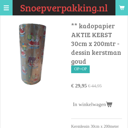
Snoepverpakking.nl
Ga
direct
naar
** kadopapier
de
AKTIE KERST
hoofdinhoud
30cm x 200mtr -
dessin kerstman
goud
OP=OP
€ 29,95
€ 44,95
In winkelwagen
Kerstdessin 30cm x 200meter