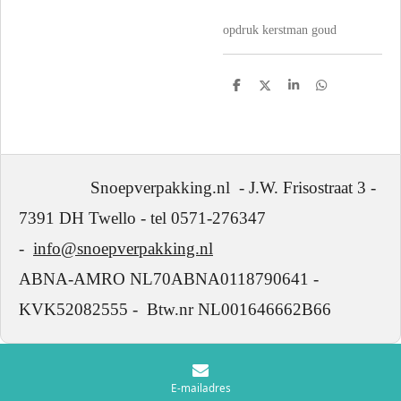
opdruk kerstman goud
D
D
S
D
e
e
h
e
l
e
a
l
e
l
r
e
n
e
n
Snoepverpakking.nl - J.W. Frisostraat 3 -
7391 DH Twello - tel 0571-276347
-
info@snoepverpakking.nl
ABNA-AMRO NL70ABNA0118790641 -
KVK52082555 - Btw.nr NL001646662B66
E-mailadres