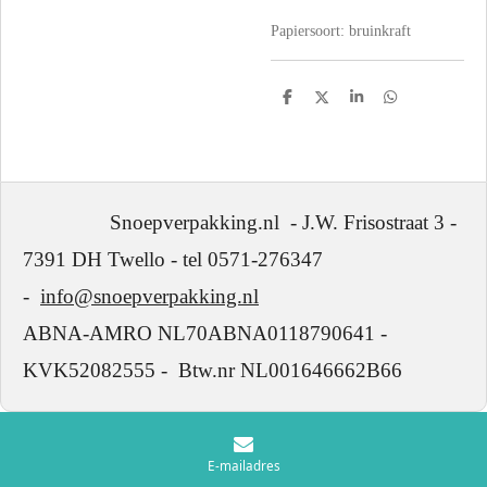
Papiersoort: bruinkraft
D
D
S
D
e
e
h
e
l
e
a
l
e
l
r
e
n
e
n
Snoepverpakking.nl - J.W. Frisostraat 3 -
7391 DH Twello - tel 0571-276347
-
info@snoepverpakking.nl
ABNA-AMRO NL70ABNA0118790641 -
KVK52082555 - Btw.nr NL001646662B66
E-mailadres