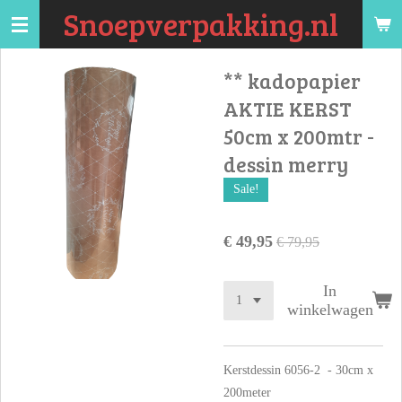
Snoepverpakking.nl
Ga
direct
naar
** kadopapier
de
AKTIE KERST
hoofdinhoud
50cm x 200mtr -
dessin merry
Sale!
€ 49,95
€ 79,95
In
winkelwagen
Kerstdessin 6056-2 - 30cm x
200meter