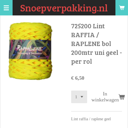
Snoepverpakking.nl
Ga
direct
naar
725200 Lint
de
RAFFIA /
hoofdinhoud
RAPLENE bol
200mtr uni geel -
per rol
€ 6,50
In
winkelwagen
Lint raffia / raplene geel