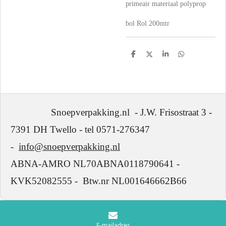
primeair materiaal polyprop
bol Rol 200mtr
D
D
S
D
e
e
h
e
l
e
a
l
e
l
r
e
n
e
n
Snoepverpakking.nl - J.W. Frisostraat 3 -
7391 DH Twello - tel 0571-276347
-
info@snoepverpakking.nl
ABNA-AMRO NL70ABNA0118790641 -
KVK52082555 - Btw.nr NL001646662B66
E-mailadres