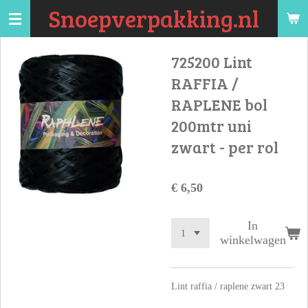
Snoepverpakking.nl
Ga
direct
naar
725200 Lint
de
RAFFIA /
hoofdinhoud
RAPLENE bol
200mtr uni
zwart - per rol
€ 6,50
In
winkelwagen
Lint raffia / raplene zwart 23