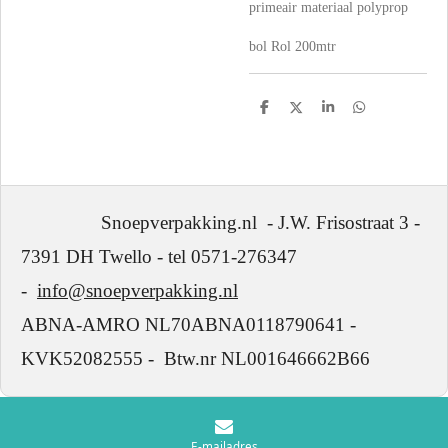
primeair materiaal polyprop
bol Rol 200mtr
D
D
S
D
e
e
h
e
l
e
a
l
e
l
r
e
n
e
n
Snoepverpakking.nl - J.W. Frisostraat 3 -
7391 DH Twello - tel 0571-276347
-
info@snoepverpakking.nl
ABNA-AMRO NL70ABNA0118790641 -
KVK52082555 - Btw.nr NL001646662B66
E-mailadres