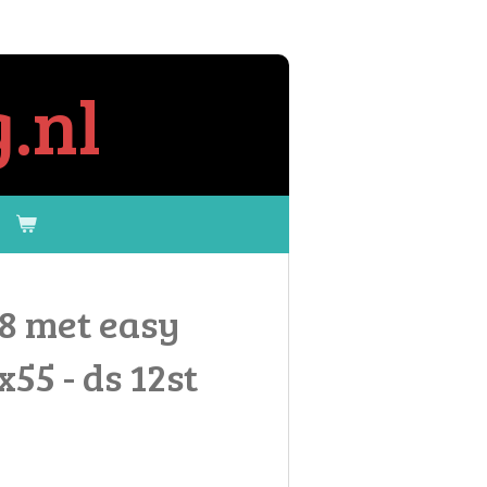
.nl
88 met easy
55 - ds 12st