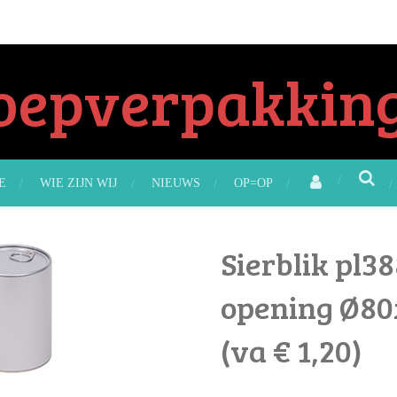
oepverpakking
E
WIE ZIJN WIJ
NIEUWS
OP=OP
Sierblik pl3
opening Ø80x
(va € 1,20)