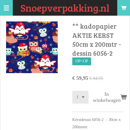
Snoepverpakking.nl
Ga
direct
naar
** kadopapier
de
AKTIE KERST
hoofdinhoud
50cm x 200mtr -
dessin 6056-2
OP=OP
€ 59,95
€ 84,95
In
winkelwagen
Kerstdessin 6056-2 - 30cm x
200meter