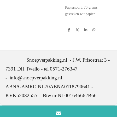
Papiersoort: 70
grams
gestreken wit papier
D
D
S
D
e
e
h
e
l
e
a
l
e
l
r
e
n
e
n
Snoepverpakking.nl - J.W. Frisostraat 3 -
7391 DH Twello - tel 0571-276347
-
info@snoepverpakking.nl
ABNA-AMRO NL70ABNA0118790641 -
KVK52082555 - Btw.nr NL001646662B66