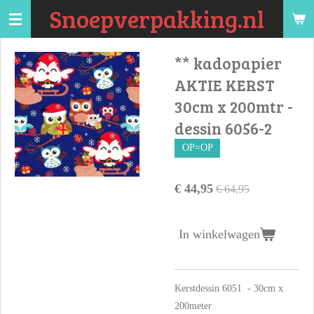
Snoepverpakking.nl
Ga
direct
naar
** kadopapier
de
AKTIE KERST
hoofdinhoud
30cm x 200mtr -
dessin 6056-2
OP=OP
€ 44,95
€ 64,95
In winkelwagen
Kerstdessin 6051 - 30cm x
200meter