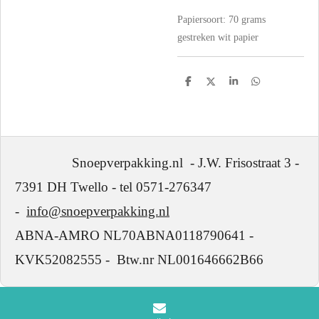
Papiersoort: 70
grams
gestreken wit papier
D
D
S
D
e
e
h
e
l
e
a
l
e
l
r
e
n
e
n
Snoepverpakking.nl - J.W. Frisostraat 3 -
7391 DH Twello - tel 0571-276347
-
info@snoepverpakking.nl
ABNA-AMRO NL70ABNA0118790641 -
KVK52082555 - Btw.nr NL001646662B66