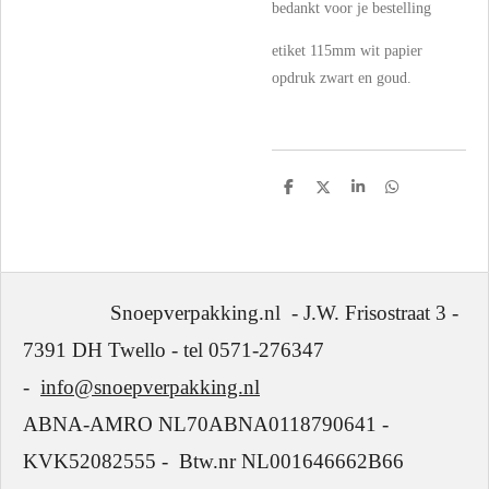
bedankt voor je bestelling
etiket 115mm wit papier
opdruk zwart en goud.
D
D
S
D
e
e
h
e
l
e
a
l
e
l
r
e
n
e
n
Snoepverpakking.nl - J.W. Frisostraat 3 -
7391 DH Twello - tel 0571-276347
-
info@snoepverpakking.nl
ABNA-AMRO NL70ABNA0118790641 -
KVK52082555 - Btw.nr NL001646662B66