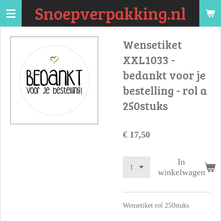
Snoepverpakking.nl
Ga
direct
naar
Wensetiket
de
XXL1033 -
hoofdinhoud
bedankt voor je
bestelling - rol a
250stuks
€ 17,50
In
winkelwagen
Wensetiket rol 250stuks