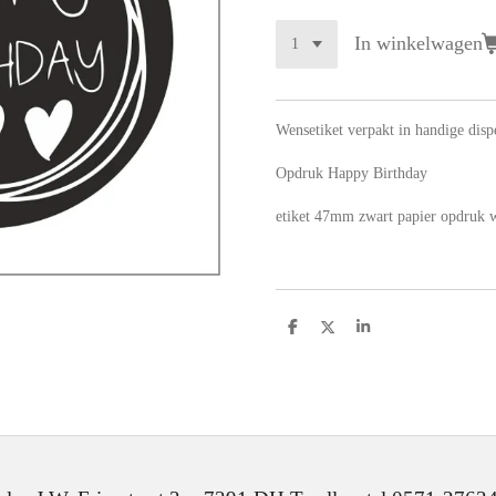
In winkelwagen
Wensetiket verpakt in handige disp
Opdruk Happy Birthday
etiket 47mm zwart papier opdruk w
D
D
S
e
e
h
l
e
a
e
l
r
n
e