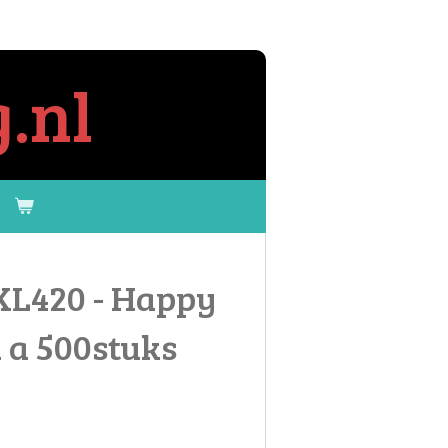
.nl
XL420 - Happy
l a 500stuks