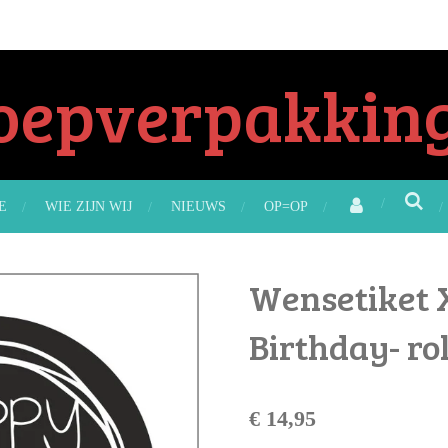
oepverpakking
E
WIE ZIJN WIJ
NIEUWS
OP=OP
Wensetiket 
Birthday- ro
€ 14,95