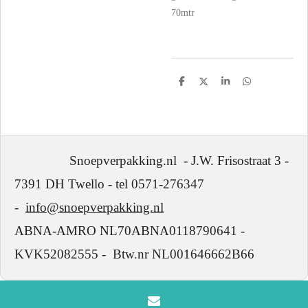
70mtr
D
D
S
D
e
e
h
e
l
e
a
l
e
l
r
e
n
e
n
Snoepverpakking.nl - J.W. Frisostraat 3 -
7391 DH Twello - tel 0571-276347
-
info@snoepverpakking.nl
ABNA-AMRO NL70ABNA0118790641 -
KVK52082555 - Btw.nr NL001646662B66