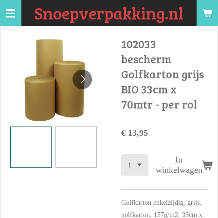
Snoepverpakking.nl
Ga
direct
naar
102033
de
bescherm
hoofdinhoud
Golfkarton grijs
BIO 33cm x
70mtr - per rol
€ 13,95
In
winkelwagen
Golfkarton enkelzijdig, grijs,
golfkarton, 157g/m2, 33cm x