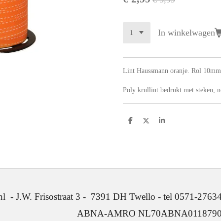
In winkelwagen
Lint Haussmann oranje. Rol 10m
P
oly krullint bedrukt met steken, n
D
D
S
e
e
h
l
e
a
e
l
r
n
e
. Frisostraat 3 - 7391 DH Twello - tel 0571-2763
ABNA-AMRO NL70ABNA0118790641 -