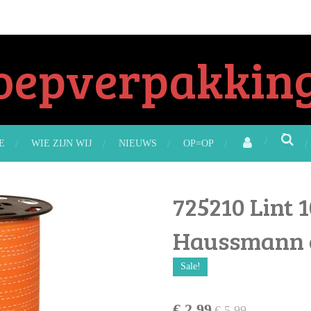
oepverpakking
E
WIE ZIJN WIJ
NIEUWS
OP=OP
725210 Lint
Haussmann o
Sale!
€ 2,99
€ 5,99