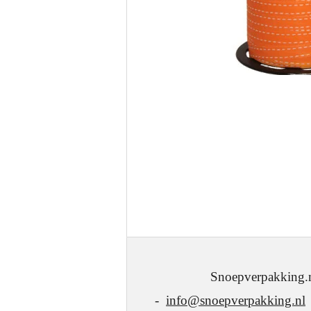
Snoepverpakking.nl - J.W
-
info@snoepverpakking.nl