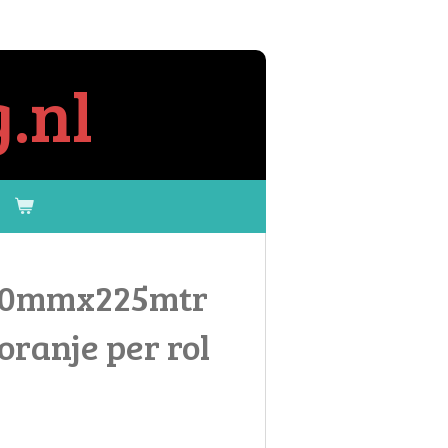
.nl
 10mmx225mtr
ranje per rol