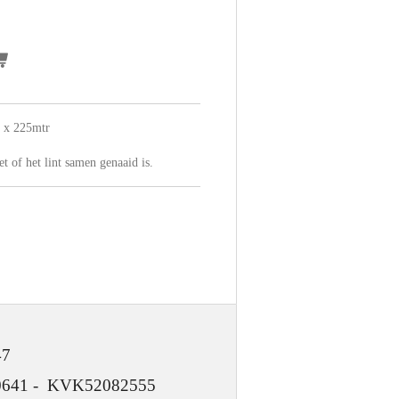
m x 225mtr
et of het lint samen genaaid is.
47
 KVK52082555