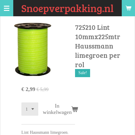
Snoepverpakking.nl
Ga
direct
naar
725210 Lint
de
10mmx225mtr
hoofdinhoud
Haussmann
limegroen per
rol
Sale!
€ 2,99
€ 5,99
In
winkelwagen
Lint Haussmann limegroen.