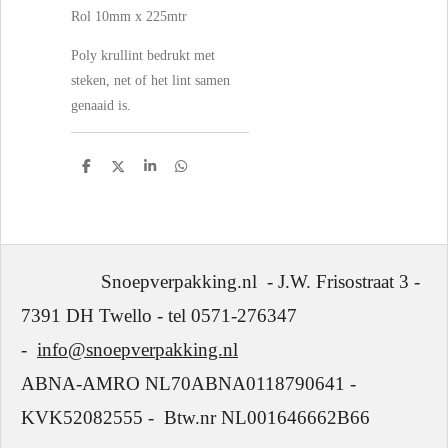
Rol 10mm x 225mtr
P
oly krullint bedrukt met
steken, net of het lint samen
genaaid is.
D
D
S
D
e
e
h
e
l
e
a
l
e
l
r
e
n
e
n
Snoepverpakking.nl - J.W. Frisostraat 3 -
7391 DH Twello - tel 0571-276347
-
info@snoepverpakking.nl
ABNA-AMRO NL70ABNA0118790641 -
KVK52082555 - Btw.nr NL001646662B66