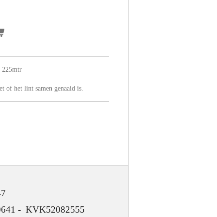
x 225mtr
et of het lint samen genaaid is.
47
 KVK52082555