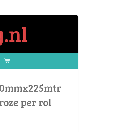
.nl
 10mmx225mtr
oze per rol