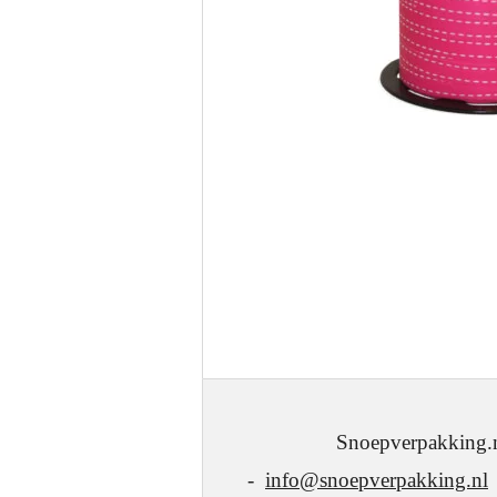
Snoepverpakking.nl - J.W
-
info@snoepverpakking.nl