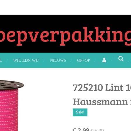
oepverpakking
E
WIE ZIJN WIJ
NIEUWS
OP=OP
725210 Lint
Haussmann r
Sale!
€ 2,99
€ 5,99