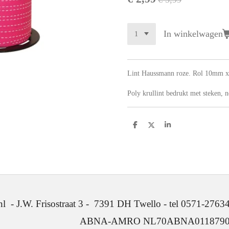
In winkelwagen
Lint Haussmann roze. Rol 10mm 
P
oly krullint bedrukt met steken, n
D
D
S
e
e
h
l
e
a
e
l
r
n
e
. Frisostraat 3 - 7391 DH Twello - tel 0571-2763
ABNA-AMRO NL70ABNA0118790641 -