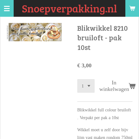
Snoepverpakking.nl
Ga
direct
naar
Blikwikkel 8210
de
bruiloft - pak
hoofdinhoud
10st
€ 3,00
In
winkelwagen
Blikwikkel full colour bruiloft
. Verpakt per pak a 10st
Wikkel moet u zelf door bijv
lijm vast maken rondom 750ml