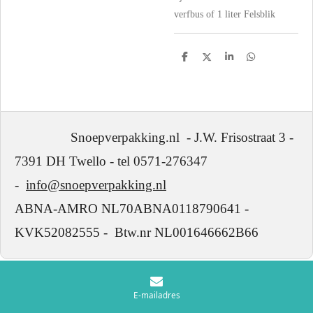
verfbus of 1 liter Felsblik
D
D
S
D
e
e
h
e
l
e
a
l
e
l
r
e
n
e
n
Snoepverpakking.nl - J.W. Frisostraat 3 -
7391 DH Twello - tel 0571-276347
-
info@snoepverpakking.nl
ABNA-AMRO NL70ABNA0118790641 -
KVK52082555 - Btw.nr NL001646662B66
E-mailadres