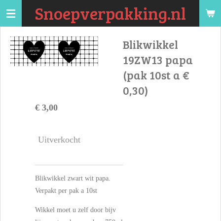
Snoepverpakking.nl
Ga
direct
naar
Blikwikkel
de
19ZW13 papa
hoofdinhoud
(pak 10st a €
0,30)
€ 3,00
Uitverkocht
Blikwikkel zwart wit papa.
Verpakt per pak a 10st
Wikkel moet u zelf door bijv