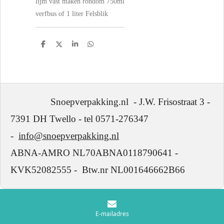
lijm vast maken rondom 750ml
verfbus of 1 liter Felsblik
D
D
S
D
e
e
h
e
l
e
a
l
e
l
r
e
n
e
n
Snoepverpakking.nl - J.W. Frisostraat 3 -
7391 DH Twello - tel 0571-276347
-
info@snoepverpakking.nl
ABNA-AMRO NL70ABNA0118790641 -
KVK52082555 - Btw.nr NL001646662B66
E-mailadres