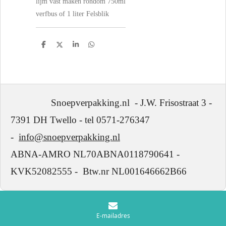
lijm vast maken rondom 750ml
verfbus of 1 liter Felsblik
D
D
S
D
e
e
h
e
l
e
a
l
e
l
r
e
n
e
n
Snoepverpakking.nl - J.W. Frisostraat 3 -
7391 DH Twello - tel 0571-276347
-
info@snoepverpakking.nl
ABNA-AMRO NL70ABNA0118790641 -
KVK52082555 - Btw.nr NL001646662B66
E-mailadres