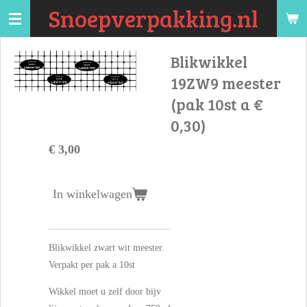
Snoepverpakking.nl
Ga
direct
naar
Blikwikkel
de
19ZW9 meester
hoofdinhoud
(pak 10st a €
0,30)
€ 3,00
In winkelwagen
Blikwikkel zwart wit meester.
Verpakt per pak a 10st
Wikkel moet u zelf door bijv