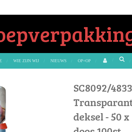
oepverpakking
E
WIE ZIJN WIJ
NIEUWS
OP=OP
SC8092/483
Transparant
deksel - 50 
doos 100st