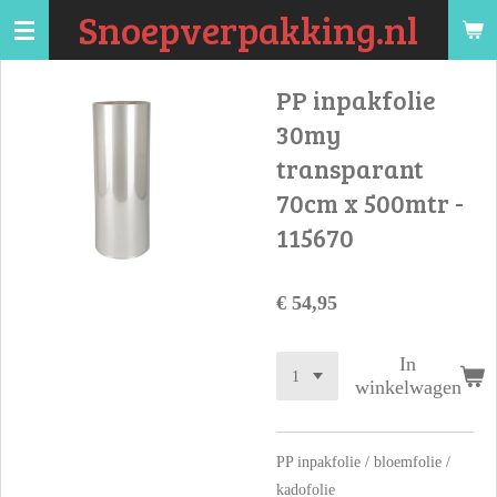
Snoepverpakking.nl
Ga
direct
naar
PP inpakfolie
de
30my
hoofdinhoud
transparant
70cm x 500mtr -
115670
€ 54,95
In
winkelwagen
PP inpakfolie / bloemfolie /
kadofolie