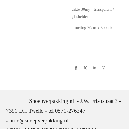
dikte 30my - transparant /
glashelder
afmeting 70cm x 500mtr
D
D
S
D
e
e
h
e
l
e
a
l
e
l
r
e
n
e
n
Snoepverpakking.nl - J.W. Frisostraat 3 -
7391 DH Twello - tel 0571-276347
-
info@snoepverpakking.nl