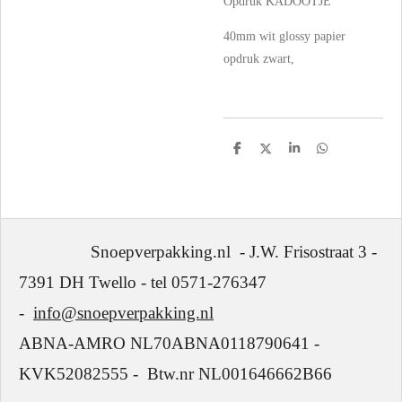
Opdruk KADOOTJE
40mm wit glossy papier
opdruk zwart,
D
D
S
D
e
e
h
e
l
e
a
l
e
l
r
e
n
e
n
Snoepverpakking.nl - J.W. Frisostraat 3 -
7391 DH Twello - tel 0571-276347
-
info@snoepverpakking.nl
ABNA-AMRO NL70ABNA0118790641 -
KVK52082555 - Btw.nr NL001646662B66