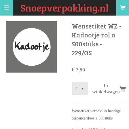
Snoepverpakking.nl
Ga
direct
naar
Wensetiket WZ -
de
Kadootje rol a
hoofdinhoud
500stuks -
229/OS
€ 7,50
In
winkelwagen
Wensetiket verpakt in handige
dispencerdoos a 500stuks