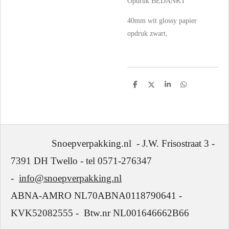
Opdruk BEDANKT
40mm wit glossy papier
opdruk zwart,
D
D
S
D
e
e
h
e
l
e
a
l
e
l
r
e
n
e
n
Snoepverpakking.nl - J.W. Frisostraat 3 -
7391 DH Twello - tel 0571-276347
-
info@snoepverpakking.nl
ABNA-AMRO NL70ABNA0118790641 -
KVK52082555 - Btw.nr NL001646662B66