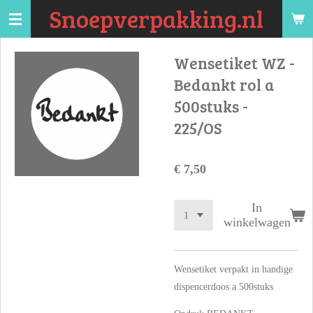
Snoepverpakking.nl
Ga
direct
naar
Wensetiket WZ -
de
Bedankt rol a
hoofdinhoud
500stuks -
225/OS
€ 7,50
In
winkelwagen
Wensetiket verpakt in handige
dispencerdoos a 500stuks