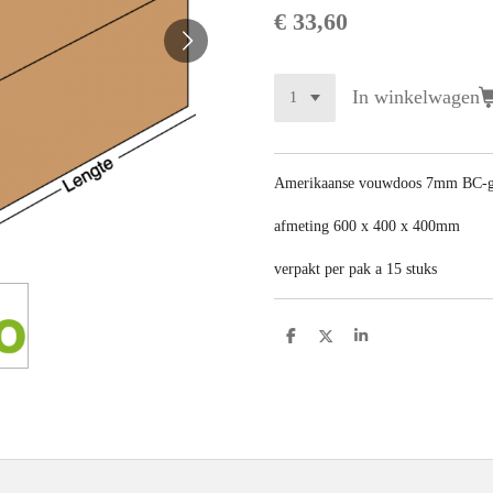
€ 33,60
In winkelwagen
Amerikaanse vouwdoos 7mm BC-
afmeting 600 x 400 x 400mm
verpakt per pak a 15 stuks
D
D
S
e
e
h
l
e
a
e
l
r
n
e