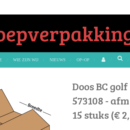
oepverpakking
E
WIE ZIJN WIJ
NIEUWS
OP=OP
Doos BC golf 
573108 - af
15 stuks (€ 2