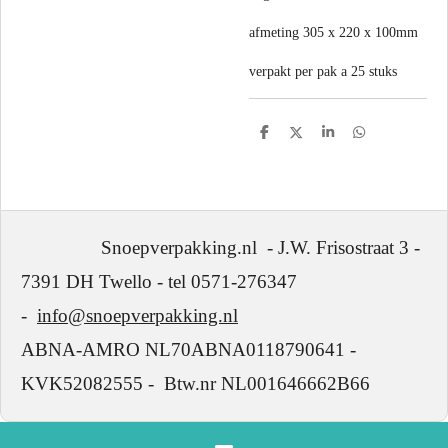
afmeting 305 x 220 x 100mm
verpakt per pak a 25 stuks
D
D
S
D
e
e
h
e
l
e
a
l
e
l
r
e
n
e
n
Snoepverpakking.nl - J.W. Frisostraat 3 -
7391 DH Twello - tel 0571-276347
-
info@snoepverpakking.nl
ABNA-AMRO NL70ABNA0118790641 -
KVK52082555 - Btw.nr NL001646662B66