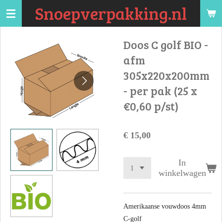
Snoepverpakking.nl
Ga
direct
naar
Doos C golf BIO -
de
afm
hoofdinhoud
305x220x200mm
- per pak (25 x
€0,60 p/st)
€ 15,00
In
winkelwagen
Amerikaanse vouwdoos 4mm
C-golf