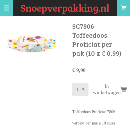
Snoepverpakking.nl
Ga
direct
naar
SC7806
de
Toffeedoos
hoofdinhoud
Proficiat per
pak (10 x € 0,99)
€ 9,90
In
winkelwagen
Toffeedoos Proficiat 7806
verpakt per pak a 10 stuks