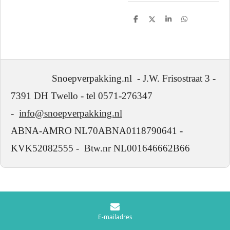
D
D
S
D
e
e
h
e
l
e
a
l
e
l
r
e
n
e
n
Snoepverpakking.nl - J.W. Frisostraat 3 -
7391 DH Twello - tel 0571-276347
-
info@snoepverpakking.nl
ABNA-AMRO NL70ABNA0118790641 -
KVK52082555 - Btw.nr NL001646662B66
E-mailadres