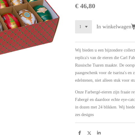
€ 46,80
In winkelwagen
Wij bieden u een bijzondere collect
replica's van de eieren die Carl F
Russische Tsaren maakte. De oorspr
paasgeschenk voor de tsarina's en z
edelstenen, niet alleen stuk voor s
Onze Farbergé-eieren zijn fraaie re
Fabergé en daardoor echte eye-catc
in dozen met 24 blikken. Wij bieden
zes designs
D
D
S