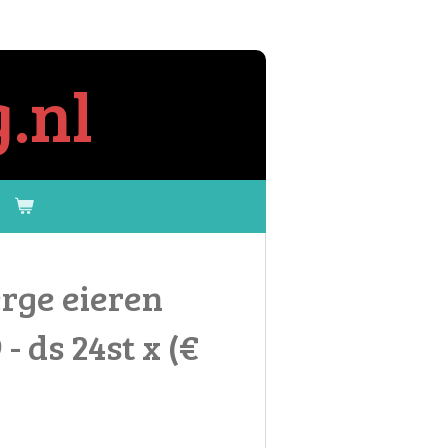
.nl
erge eieren
- ds 24st x (€