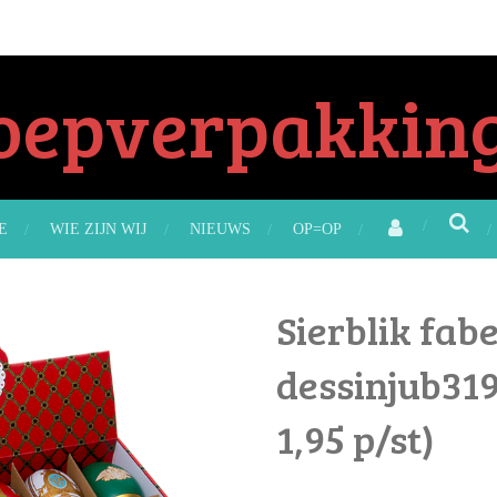
oepverpakking
E
WIE ZIJN WIJ
NIEUWS
OP=OP
Sierblik fab
dessinjub319 
1,95 p/st)