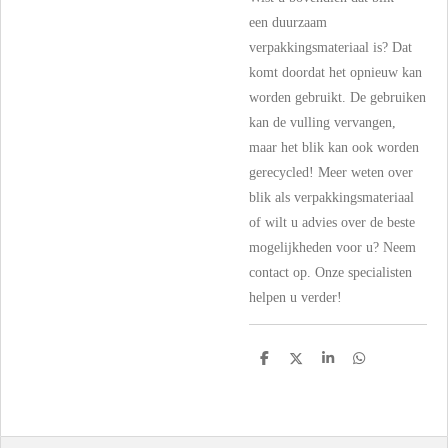
een
duurzaam
verpakkingsmateriaal
is? Dat
komt doordat het opnieuw kan
worden gebruikt. De gebruiken
kan de vulling vervangen,
maar het blik kan ook worden
gerecycled! Meer weten over
blik als verpakkingsmateriaal
of wilt u advies over de beste
mogelijkheden voor u? Neem
contact op. Onze specialisten
helpen u verder!
D
D
S
D
e
e
h
e
l
e
a
l
e
l
r
e
n
e
n