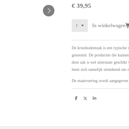
€ 39,95
In winkelwagen
De kruisbodemzak is een typische 
genoemd. De producten die kunnen 
deze zak is wel uitermate geschikt 
leent zich namelijk uitstekend om
De maatvoering wordt aangegeven
D
D
S
e
e
h
l
e
a
e
l
r
n
e