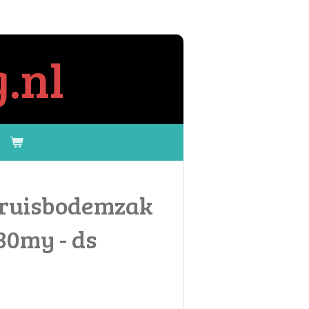
.nl
kruisbodemzak
30my - ds