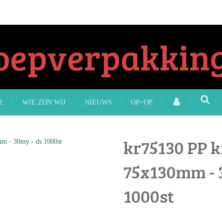
oepverpakking
E
WIE ZIJN WIJ
NIEUWS
OP=OP
kr75130 PP 
75x130mm - 
1000st