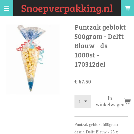
Snoepverpakking.nl
Ga
direct
naar
Puntzak geblokt
de
500gram - Delft
hoofdinhoud
Blauw - ds
1000st -
170312del
€ 67,50
In
winkelwagen
Puntzak geblokt 500gram
dessin Delft Blauw - 25 x