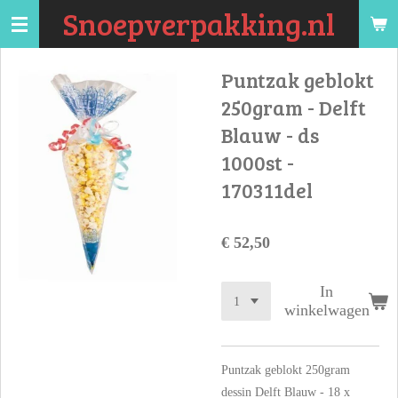
Snoepverpakking.nl
Ga
direct
naar
Puntzak geblokt
de
250gram - Delft
hoofdinhoud
Blauw - ds
1000st -
170311del
€ 52,50
In
winkelwagen
Puntzak geblokt 250gram
dessin Delft Blauw - 18 x