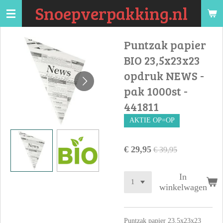
Snoepverpakking.nl
Ga
direct
naar
Puntzak papier
de
BIO 23,5x23x23
hoofdinhoud
opdruk NEWS -
pak 1000st -
441811
AKTIE OP=OP
€ 29,95
€ 39,95
In
winkelwagen
Puntzak papier 23,5x23x23