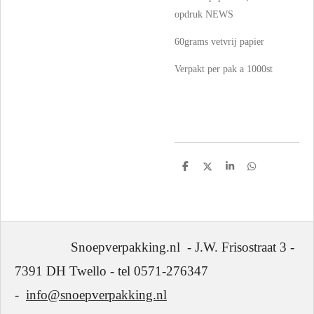
opdruk NEWS
60grams vetvrij papier
Verpakt per pak a 1000st
D
D
S
D
e
e
h
e
l
e
a
l
e
l
r
e
n
e
n
Snoepverpakking.nl - J.W. Frisostraat 3 -
7391 DH Twello - tel 0571-276347
-
info@snoepverpakking.nl