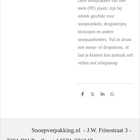
Deze snoepzakken van zeer
sterk (PP) plastic zijn bij
uitstek geschikt voor
snoepwinkels, drogisterijen,
bioscopen en andere
snoepaanbieders. Vul ze alvast
met snoep- of dropmixen, of
laat je klanten hun puntzak zelf
vullen met schepsnoep
D
D
S
D
e
e
h
e
l
e
a
l
e
l
r
e
n
e
n
Snoepverpakking.nl - J.W. Frisostraat 3 -