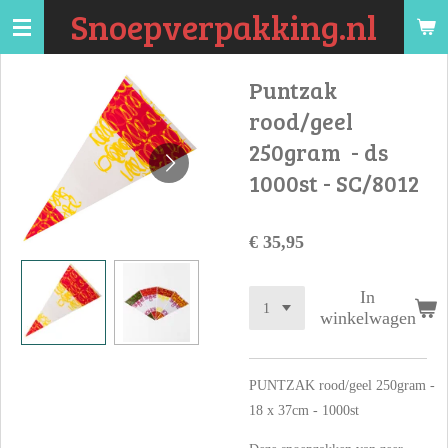
Snoepverpakking.nl
Ga
direct
naar
Puntzak
de
rood/geel
hoofdinhoud
250gram - ds
1000st - SC/8012
€ 35,95
In
winkelwagen
PUNTZAK rood/geel 250gram -
18 x 37cm - 1000st