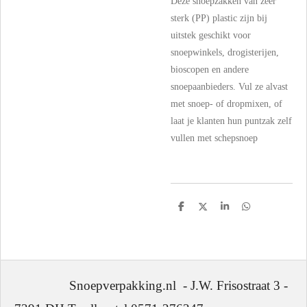
Deze snoepzakken van zeer
sterk (PP) plastic zijn bij
uitstek geschikt voor
snoepwinkels, drogisterijen,
bioscopen en andere
snoepaanbieders. Vul ze alvast
met snoep- of dropmixen, of
laat je klanten hun puntzak zelf
vullen met schepsnoep
D
D
S
D
e
e
h
e
l
e
a
l
e
l
r
e
n
e
n
Snoepverpakking.nl - J.W. Frisostraat 3 -