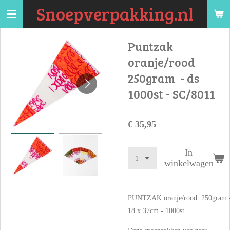
Snoepverpakking.nl
Ga
direct
naar
Puntzak
de
oranje/rood
hoofdinhoud
250gram - ds
1000st - SC/8011
€ 35,95
In
winkelwagen
PUNTZAK oranje/rood 250gram 
18 x 37cm - 1000st