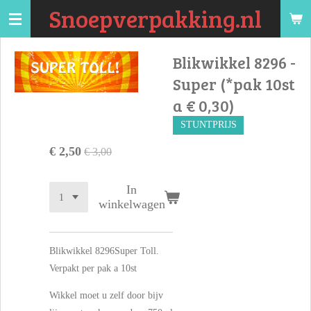
Snoepverpakking.nl
Ga
direct
naar
Blikwikkel 8296 -
de
Super (*pak 10st
hoofdinhoud
a € 0,30)
STUNTPRIJS
€ 2,50
€ 3,00
In
winkelwagen
Blikwikkel 8296Super Toll.
Verpakt per pak a 10st
Wikkel moet u zelf door bijv