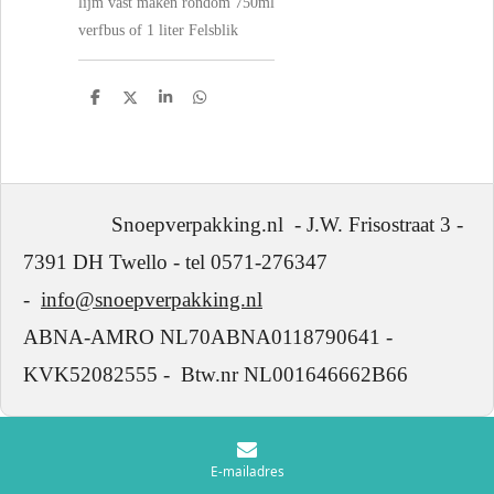
lijm vast maken rondom 750ml
verfbus of 1 liter Felsblik
D
D
S
D
e
e
h
e
l
e
a
l
e
l
r
e
n
e
n
Snoepverpakking.nl - J.W. Frisostraat 3 -
7391 DH Twello - tel 0571-276347
-
info@snoepverpakking.nl
ABNA-AMRO NL70ABNA0118790641 -
KVK52082555 - Btw.nr NL001646662B66
E-mailadres